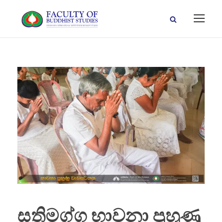
සතිමග්ග භාවනා පුහුණු