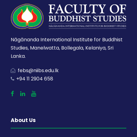
Nāgānanda International Institute for Buddhist
Studies, Manelwatta, Bollegala, Kelaniya, Sri
Lanka.
febs@niibs.edu.lk
+94 11 2904 658
About Us