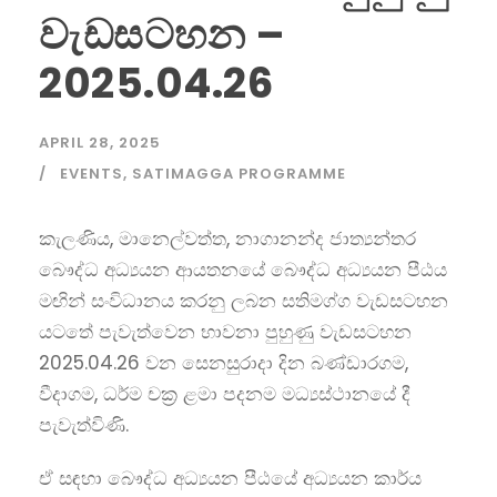
වැඩසටහන –
2025.04.26
APRIL 28, 2025
EVENTS
,
SATIMAGGA PROGRAMME
කැලණිය, මානෙල්වත්ත, නාගානන්ද ජාත්‍යන්තර
බෞද්ධ අධ්‍යයන ආයතනයේ බෞද්ධ අධ්‍යයන පීඨය
මඟින් සංවිධානය කරනු ලබන සතිමග්ග වැඩසටහන
යටතේ පැවැත්වෙන භාවනා පුහුණු වැඩසටහන
2025.04.26
වන සෙනසුරාදා දින බණ්ඩාරගම,
වීදාගම, ධර්ම චක්‍ර ළමා පදනම මධ්‍යස්ථානයේ දී
පැවැත්විණි.
ඒ සඳහා බෞද්ධ අධ්‍යයන පීඨයේ අධ්‍යයන කාර්ය