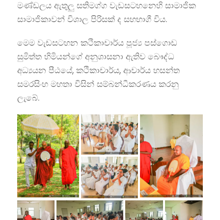
මණ්ඩලය ඇතුලු සතිමග්ග වැඩසටහනෙහි සාමාජික
සාමාජිකාවන් විශාල පිරිසක් ද සහභාගී විය.
මෙම වැඩසටහන කථිකාචාර්ය පූජ්‍ය පස්ගොඩ
සුමිත්ත හිමියන්ගේ අනුශාසනා ඇතිව බෞද්ධ
අධ්‍යයන පීඨයේ, කථිකාචාර්ය, ආචාර්ය හසන්ත
සමරසිංහ මහතා විසින් සම්බන්ධීකරණය කරනු
ලැබේ.