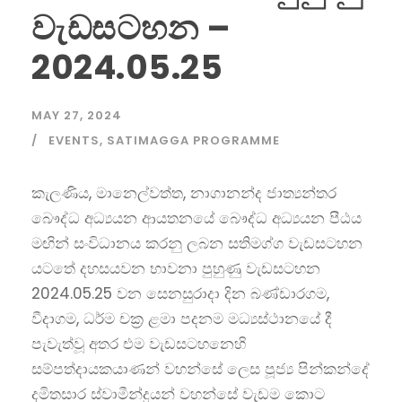
වැඩසටහන –
2024.05.25
MAY 27, 2024
EVENTS
,
SATIMAGGA PROGRAMME
කැලණිය, මානෙල්වත්ත, නාගානන්ද ජාත්‍යන්තර
බෞද්ධ අධ්‍යයන ආයතනයේ බෞද්ධ අධ්‍යයන පීඨය
මඟින් සංවිධානය කරනු ලබන සතිමග්ග වැඩසටහන
යටතේ දහසයවන භාවනා පුහුණු වැඩසටහන
2024.05.25 වන සෙනසුරාදා දින බණ්ඩාරගම,
වීදාගම, ධර්ම චක්‍ර ළමා පදනම මධ්‍යස්ථානයේ දී
පැවැත්වූ අතර එම වැඩසටහනෙහි
සම්පත්දායකයාණන් වහන්සේ ලෙස පූජ්‍ය පින්කන්දේ
දමිතසාර ස්වාමීන්ද්‍රයන් වහන්සේ වැඩම කොට