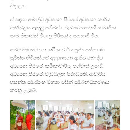
වදාළහ.
ඒ සඳහා බෞද්ධ අධ්‍යයන පීඨයේ අධ්‍යයන කාර්ය
මණ්ඩලය ඇතුලු සතිමග්ග වැඩසටහනෙහි සාමාජික
සාමාජිකාවන් විශාල පිරිසක් ද සහභාගී විය.
මෙම වැඩසටහන කථිකාචාර්ය පූජ්‍ය පස්ගොඩ
සුමිත්ත හිමියන්ගේ අනුශාසනා ඇතිව බෞද්ධ
අධ්‍යයන පීඨයේ, කථිකාචාර්ය, පශ්චාත් උපාධි
අධ්‍යයන පීඨයේ, වැඩබලන පිඨාධිපති, ආචාර්ය
හසන්ත සමරසිංහ මහතා විසින් සම්බන්ධීකරණය
කරනු ලැබේ.