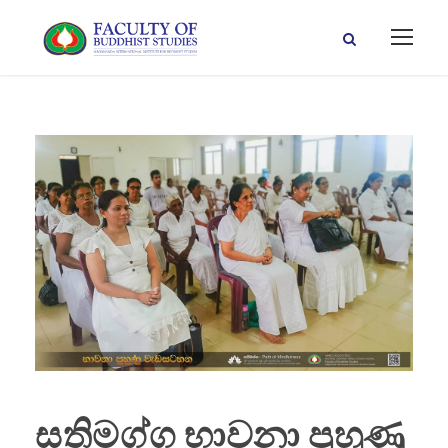
සතිමග්ග භාවනා පුහුණු