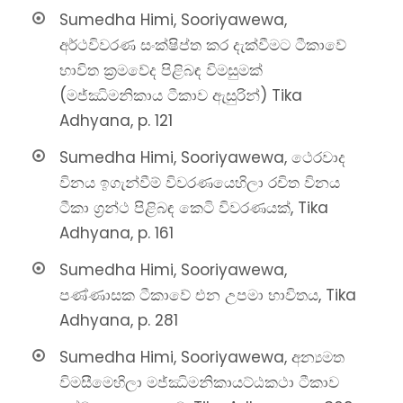
Sumedha Himi, Sooriyawewa,
අර්ථවිවරණ සංක්ෂිප්ත කර දැක්වීමට ටීකාවේ
භාවිත ක්‍රමවේද පිළිබඳ විමසුමක්
(මජ්ඣිමනිකාය ටීකාව ඇසුරින්) Tika
Adhyana, p. 121
Sumedha Himi, Sooriyawewa, ථෙරවාද
විනය ඉගැන්වීම් විවරණයෙහිලා රචිත විනය
ටීකා ග්‍රන්ථ පිළිබඳ කෙටි විවරණයක්, Tika
Adhyana, p. 161
Sumedha Himi, Sooriyawewa,
පණ්ණාසක ටීකාවේ එන උපමා භාවිතය, Tika
Adhyana, p. 281
Sumedha Himi, Sooriyawewa, අන්‍යමත
විමසීමෙහිලා මජ්ඣිමනිකායට්ඨකථා ටීකාව