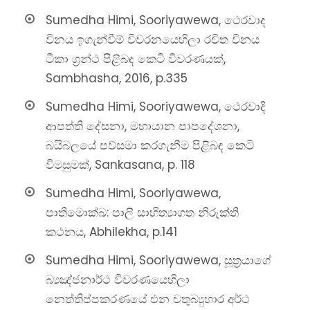
Sumedha Himi, Sooriyawewa, ථෙරවාද
විනය ඉගැන්වීම් විවරනයෙහිලා රචිත විනය
ටීකා ග්‍රන්ථ පිළිබඳ කෙටි විවරණයක්,
Sambhasha, 2016, p.335
Sumedha Himi, Sooriyawewa, ථෙරවාදි
ආපත්ති දේසනා, මහායාන පාපදේශනා,
බයිබලයේ පව්සමා කරගැනීම පිළිබඳ කෙටි
විමසුමක්, Sankasana, p. 118
Sumedha Himi, Sooriyawewa,
පාතිමොක්ඛ: පාලි සාහිත්‍යාගත නිරුක්ති
කථනය, Abhilekha, p.141
Sumedha Himi, Sooriyawewa, සූත්‍රයාගේ
බ්‍යඤ්ජනාර්ථ විවරණයෙහිලා
නෙත්තිප්පකරණයේ එන චතුබ්‍යුහාර අර්ථ