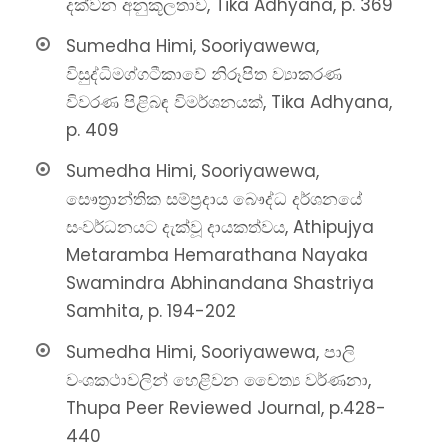
දක්වන අනුකූලතාව, Tika Adhyana, p. 369
Sumedha Himi, Sooriyawewa,
විසුද්ධිමග්ගටීකාවේ නිරූපිත ව්‍යාකරණ
විවරණ පිළිබඳ විමර්ශනයක්, Tika Adhyana,
p. 409
Sumedha Himi, Sooriyawewa,
සෞත්‍රාන්තික සම්ප්‍රදාය බෞද්ධ දර්ශනයේ
සංවර්ධනයට දැක්වූ දායකත්වය, Athipujya
Metaramba Hemarathana Nayaka
Swamindra Abhinandana Shastriya
Samhita, p. 194-202
Sumedha Himi, Sooriyawewa, පාලි
වංශකථාවලින් හෙළිවන චෛත්‍ය වර්ණනා,
Thupa Peer Reviewed Journal, p.428-
440