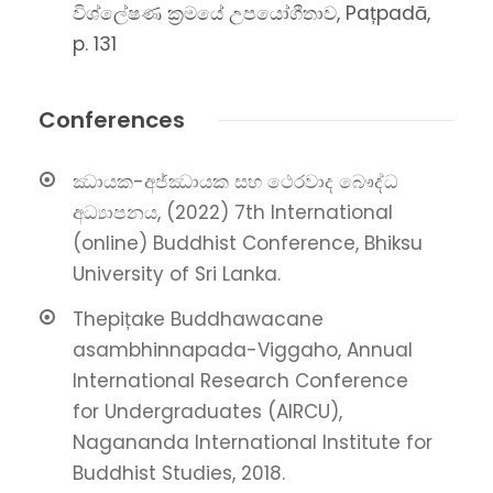
විශ්ලේෂණ ක්‍රමයේ උපයෝගීතාව, Pațpadā,
p. 131
Conferences
ඣායක-අජ්ඣායක සහ ථෙරවාද බෞද්ධ
අධ්‍යාපනය, (2022) 7th International
(online) Buddhist Conference, Bhiksu
University of Sri Lanka.
Thepițake Buddhawacane
asambhinnapada-Viggaho, Annual
International Research Conference
for Undergraduates (AIRCU),
Nagananda International Institute for
Buddhist Studies, 2018.